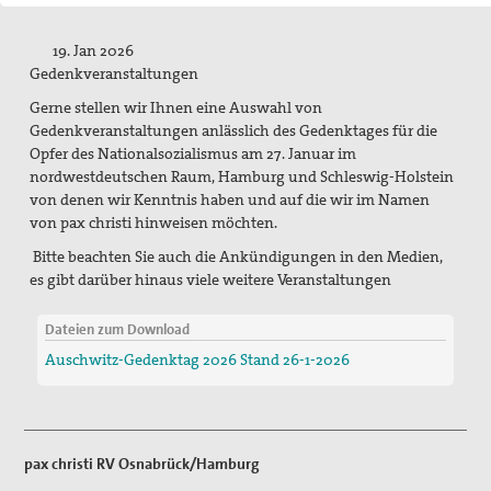
Spenden / Förderverein
19. Jan 2026
Veröffentlichungen
Gedenkveranstaltungen
PaxpOSt
Gerne stellen wir Ihnen eine Auswahl von
Gedenkveranstaltungen anlässlich des Gedenktages für die
Arbeitshilfe zum Ersten Weltkrieg
Opfer des Nationalsozialismus am 27. Januar im
nordwestdeutschen Raum, Hamburg und Schleswig-Holstein
Kontakt
von denen wir Kenntnis haben und auf die wir im Namen
von pax christi hinweisen möchten.
Kriegsdienstverweigerung
Bitte beachten Sie auch die Ankündigungen in den Medien,
es gibt darüber hinaus viele weitere Veranstaltungen
Suche
Dateien zum Download
Auschwitz-Gedenktag 2026 Stand 26-1-2026
pax christi RV Osnabrück/Hamburg