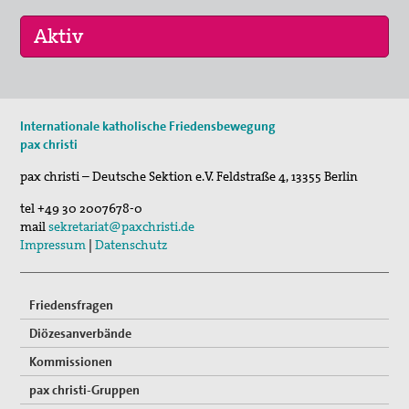
10. Sep 2026
Internationale katholische Friedensbewegung
pc bewegt - Gräber erzählen
pax christi
30. Okt 2026
pax christi – Deutsche Sektion e.V.
Feldstraße 4
,
13355
Berlin
Schweige und höre...
tel
+49 30 2007678-0
mail
sekretariat@paxchristi.de
Impressum
|
Datenschutz
Friedensfragen
Diözesanverbände
Kommissionen
pax christi-Gruppen